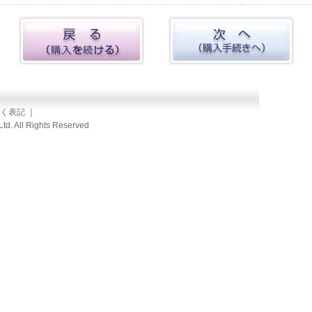
く表記
｜
td. All Rights Reserved