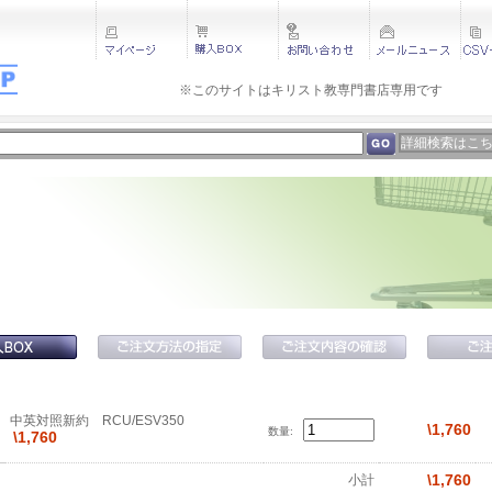
※このサイトはキリスト教専門書店専用です 
詳細検索はこ
中英対照新約 RCU/ESV350
\1,760
数量:
\1,760
\1,760
小計