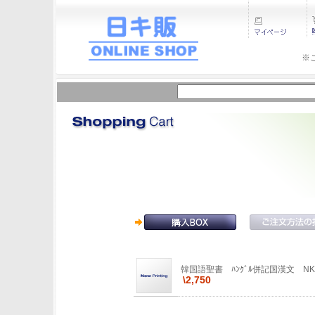
※
韓国語聖書 ﾊﾝｸﾞﾙ併記国漢文 NK
\2,750