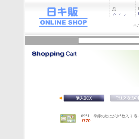
※
6951 季節の絵はがき5枚入り 春 Sp
\770