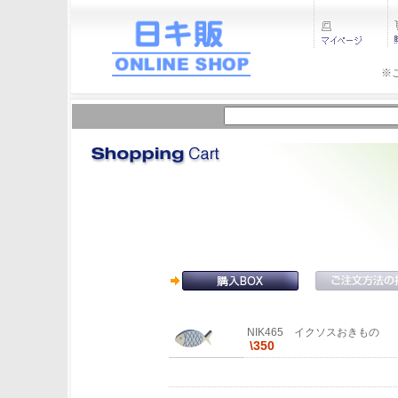
※
NIK465 イクソスおきもの
\350