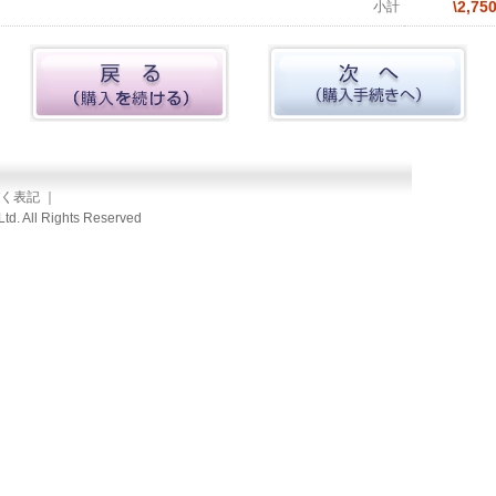
\2,75
小計
く表記
｜
td. All Rights Reserved