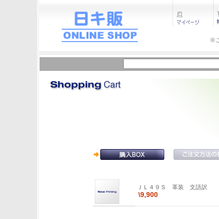
※
ＪＬ４９Ｓ 革装 文語訳
\9,900