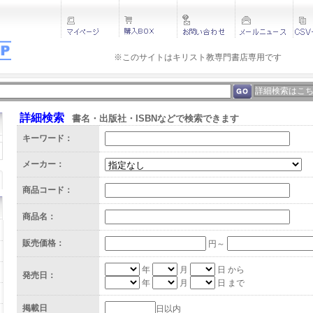
※このサイトはキリスト教専門書店専用です 
詳細検索はこ
詳細検索
書名・出版社・ISBNなどで検索できます
キーワード：
メーカー：
商品コード：
商品名：
販売価格：
円～
年
月
日 から
発売日：
年
月
日 まで
掲載日
日以内