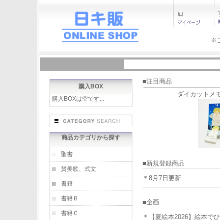
※
■注目商品
購入BOX
ダイカットメ
購入BOXは空です...
商品カテゴリから探す
聖書
■新規登録商品
賛美歌、式文
＊8月7日更新
書籍
書籍Ｂ
■企画
書籍Ｃ
＊【夏絵本2026】絵本で