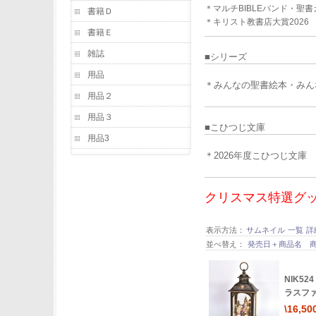
＊マルチBIBLEバンド・聖
書籍Ｄ
＊キリスト教書店大賞2026
書籍Ｅ
雑誌
■シリーズ
用品
＊みんなの聖書絵本・みん
用品２
用品３
■
こひつじ文庫
用品3
＊2026年度こひつじ文庫
クリスマス特選グッズ
表示方法：
サムネイル
一覧
詳
並べ替え：
発売日＋商品名
NIK5
ラスフ
\16,50