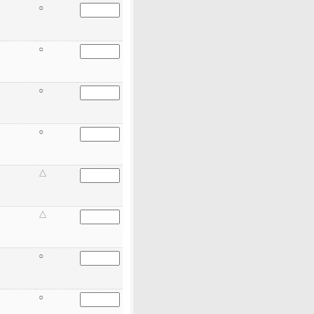
○
○
○
○
△
△
○
○