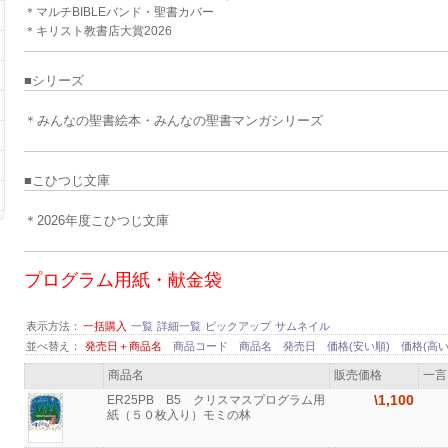
＊マルチBIBLEバンド・聖書カバー
＊キリスト教書店大賞2026
■シリーズ
＊みんなの聖書絵本・みんなの聖書マンガシリーズ
■
こひつじ文庫
＊2026年度こひつじ文庫
プログラム用紙・献金袋
表示方法：
一括購入
一覧
詳細一覧
ピックアップ
サムネイル
並べ替え：
発売日＋商品名
商品コード
商品名
発売日
価格(安い順)
価格(高い
商品名
販売価格
一言
\1,100
ER25PB B5 クリスマスプログラム用
紙（５０枚入り）モミの林