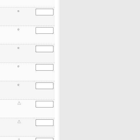
○
○
○
○
○
△
△