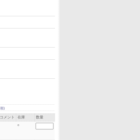
順)
コメント
在庫
数量
○