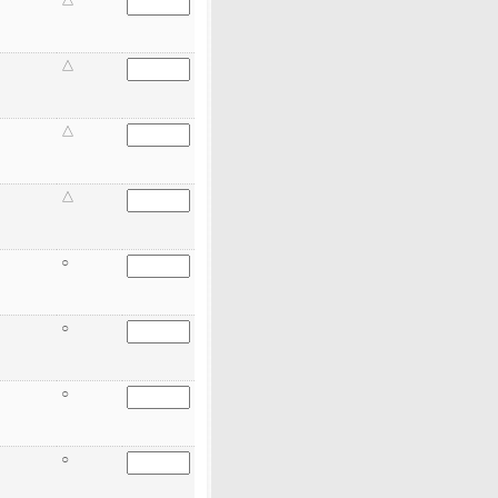
△
△
△
△
○
○
○
○