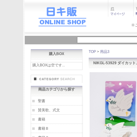
※
TOP
>
用品3
購入BOX
NIKGL-53929 ダイカッ
購入BOXは空です...
商品カテゴリから探す
聖書
賛美歌、式文
書籍
書籍Ｂ