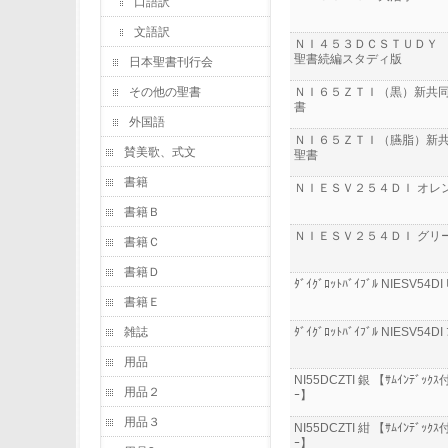
口語訳
文語訳
ＮＩ４５３ＤＣＳＴＵＤＹ
聖書続編スタディ版
日本聖書刊行会
その他の聖書
ＮＩ６５ＺＴＩ（黒）新共
書
外国語
ＮＩ６５ＺＴＩ（臙脂）新
賛美歌、式文
聖書
書籍
ＮＩＥＳＶ２５４ＤＩ オレ
書籍Ｂ
ＮＩＥＳＶ２５４ＤＩ グリ
書籍Ｃ
書籍Ｄ
ﾀﾞｲｸﾞﾛｯﾄﾊﾞｲﾌﾞﾙ NIESV54DI
書籍Ｅ
雑誌
ﾀﾞｲｸﾞﾛｯﾄﾊﾞｲﾌﾞﾙ NIESV54DI
用品
NI55DCZTI 銀 【ｻﾑｲﾝﾃﾞｯｸｽ付
用品２
ｰ】
用品３
NI55DCZTI 紺 【ｻﾑｲﾝﾃﾞｯｸｽ付
ｰ】