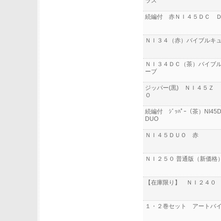
ラス
続編付 赤ＮＩ４５ＤＣ 
ＮＩ３４（赤）バイブルキ
ＮＩ３４ＤＣ（茶）バイブ
ーブ
ジッパー(黒) ＮＩ４５Ｚ 
Ｏ
続編付 ｼﾞｯﾊﾟｰ（茶）NI45D
DUO
ＮＩ４５ＤＵＯ 赤
ＮＩ２５０ 普通版（新価格
【在庫限り】 ＮＩ２４０
１・２巻セット アートバ