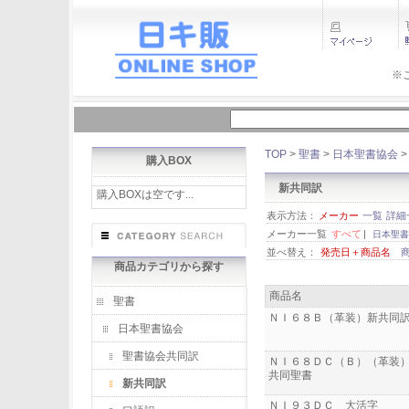
※
TOP
>
聖書
>
日本聖書協会
購入BOX
新共同訳
購入BOXは空です...
表示方法：
メーカー
一覧
詳細
メーカー一覧
すべて
|
日本聖書協
並べ替え：
発売日＋商品名
商品カテゴリから探す
商品名
聖書
ＮＩ６８Ｂ（革装）新共同
日本聖書協会
聖書協会共同訳
ＮＩ６８ＤＣ（Ｂ）（革装
共同聖書
新共同訳
ＮＩ９３ＤＣ 大活字