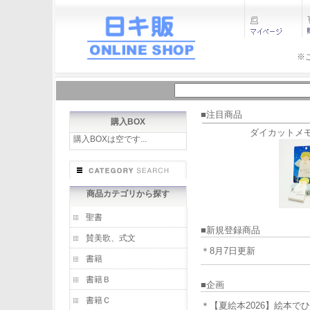
※
■注目商品
購入BOX
ダイカットメ
購入BOXは空です...
商品カテゴリから探す
聖書
■新規登録商品
賛美歌、式文
＊8月7日更新
書籍
書籍Ｂ
■企画
書籍Ｃ
＊【夏絵本2026】絵本で