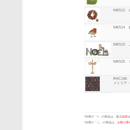
NIK51
NIK51
NIK51
NIK52
RHC19
ァミリア
*在庫が「
×
」の商品は、版元
品切
*在庫が「
△
」の商品は、
お取り寄