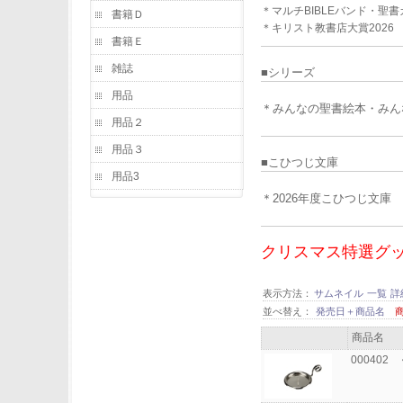
＊マルチBIBLEバンド・聖
書籍Ｄ
＊キリスト教書店大賞2026
書籍Ｅ
雑誌
■シリーズ
用品
＊みんなの聖書絵本・みん
用品２
用品３
■
こひつじ文庫
用品3
＊2026年度こひつじ文庫
クリスマス特選グッズ
表示方法：
サムネイル
一覧
詳
並べ替え：
発売日＋商品名
商品名
00040