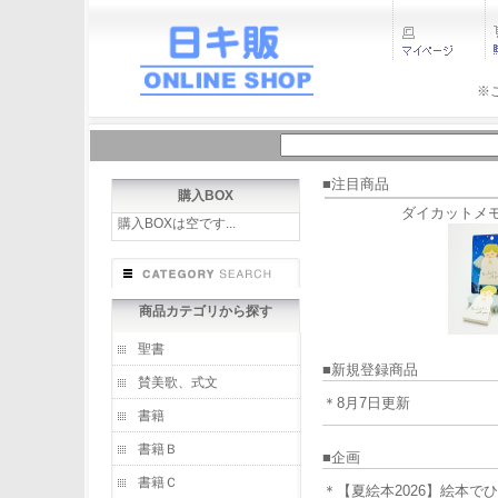
※
■注目商品
購入BOX
ダイカットメ
購入BOXは空です...
商品カテゴリから探す
聖書
■新規登録商品
賛美歌、式文
＊8月7日更新
書籍
書籍Ｂ
■企画
書籍Ｃ
＊【夏絵本2026】絵本で