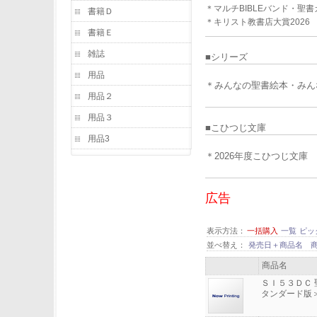
＊マルチBIBLEバンド・聖
書籍Ｄ
＊キリスト教書店大賞2026
書籍Ｅ
雑誌
■シリーズ
用品
＊みんなの聖書絵本・みん
用品２
用品３
■
こひつじ文庫
用品3
＊2026年度こひつじ文庫
広告
表示方法：
一括購入
一覧
ピッ
並べ替え：
発売日＋商品名
商品名
ＳＩ５３ＤＣ 
タンダード版