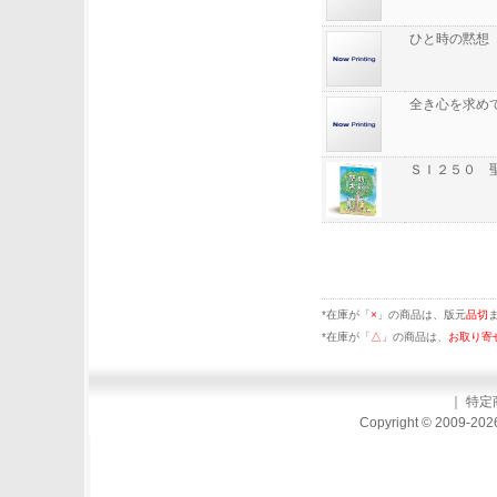
ひと時の黙想
全き心を求め
ＳＩ２５０ 
*在庫が「
×
」の商品は、版元
品切
*在庫が「
△
」の商品は、
お取り寄
｜
特定
Copyright © 2009-2026 