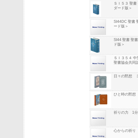
ＳＩ５３ 聖書
ダード版＞
SI44DC 聖
ード版＞
SI44 聖書 
ド版＞
ＳＩ３５４ 中
聖書協会共同
日々の黙想 
ひと時の黙想
祈りの力 1
心からの祈り