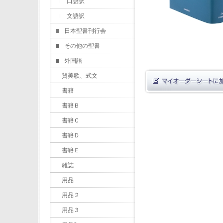
口語訳
文語訳
日本聖書刊行会
その他の聖書
外国語
賛美歌、式文
書籍
書籍Ｂ
書籍Ｃ
書籍Ｄ
書籍Ｅ
雑誌
用品
用品２
用品３