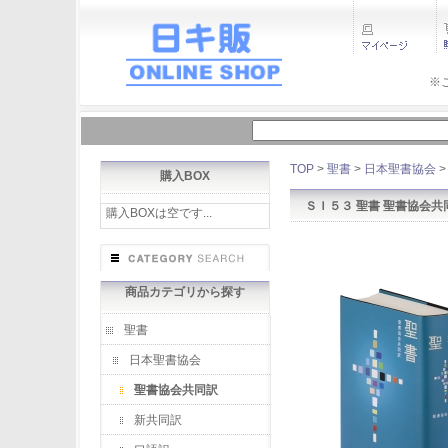
※
TOP
>
聖書
>
日本聖書協会
購入BOX
ＳＩ５３ 聖書 聖書協会共
購入BOXは空です...
商品カテゴリから探す
聖書
日本聖書協会
聖書協会共同訳
新共同訳