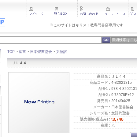
※このサイトはキリスト教専門書店専用です 
詳細検索はこ
TOP
>
聖書
>
日本聖書協会
>
文語訳
ＪＬ４４
商品名 :
ＪＬ４４
商品コード :
4-82021315
品番1 :
978-4-8202131
品番2 :
9.78978E+12
発売日 :
2014/04/25
メーカー :
日本聖書協会
シリーズ名 :
文語約聖書
\3,740
販売価格(税込み) :
在庫 :
△