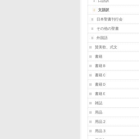
口語訳
文語訳
日本聖書刊行会
その他の聖書
外国語
賛美歌、式文
書籍
書籍Ｂ
書籍Ｃ
書籍Ｄ
書籍Ｅ
雑誌
用品
用品２
用品３