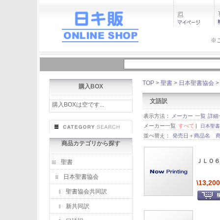
※
TOP
>
聖書
>
日本聖書協会
購入BOX
文語訳
購入BOXは空です...
表示方法：
メーカー
一覧
詳細
メーカー一覧
すべて
|
日本聖書協
並べ替え：
発売日＋商品名
商品カテゴリから探す
ＪＬＯ６
聖書
日本聖書協会
\13,200
聖書協会共同訳
新共同訳