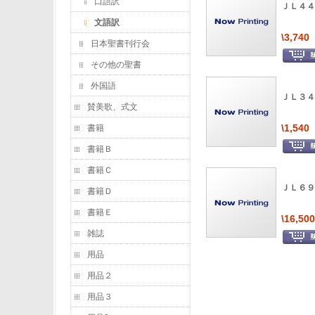
口語訳
ＪＬ４４
文語訳
\3,740
日本聖書刊行会
その他の聖書
外国語
ＪＬ３４
賛美歌、式文
\1,540
書籍
書籍Ｂ
書籍Ｃ
ＪＬ６９
書籍Ｄ
書籍Ｅ
\16,500
雑誌
用品
用品２
用品３